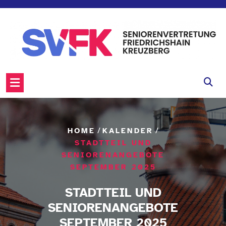
Skip
to
content
/
/
HOME
KALENDER
STADTTEIL UND
SENIORENANGEBOTE
SEPTEMBER 2025
STADTTEIL UND
SENIORENANGEBOTE
SEPTEMBER 2025