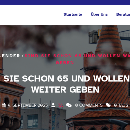
Startseite
Über Uns
Beratu
/
LENDER
SIND SIE SCHON 65 UND WOLLEN W
GEBEN
 SIE SCHON 65 UND WOLLE
WEITER GEBEN
9. SEPTEMBER 2025
RA
0 COMMENTS
0 TAGS