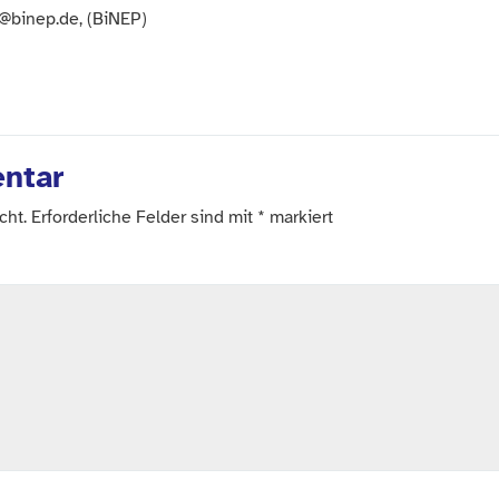
h@binep.de, (BiNEP)
ntar
cht.
Erforderliche Felder sind mit
*
markiert