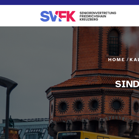
Skip
to
content
/
HOME
KA
SIND