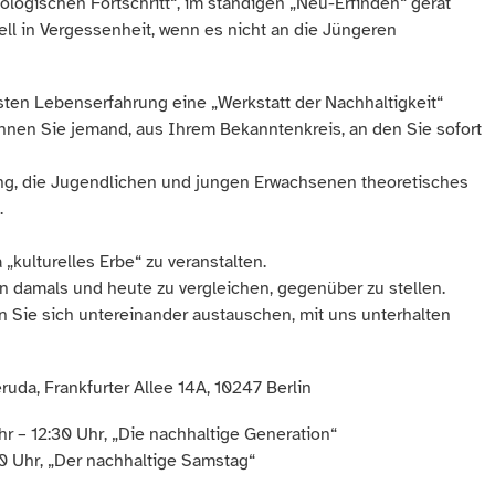
ologischen Fortschritt“, im ständigen „Neu-Erfinden“ gerät
nell in Vergessenheit, wenn es nicht an die Jüngeren
sten Lebenserfahrung eine „Werkstatt der Nachhaltigkeit“
nen Sie jemand, aus Ihrem Bekanntenkreis, an den Sie sofort
ng, die Jugendlichen und jungen Erwachsenen theoretisches
.
kulturelles Erbe“ zu veranstalten.
n damals und heute zu vergleichen, gegenüber zu stellen.
 Sie sich untereinander austauschen, mit uns unterhalten
ruda, Frankfurter Allee 14A, 10247 Berlin
r – 12:30 Uhr, „Die nachhaltige Generation“
00 Uhr, „Der nachhaltige Samstag“