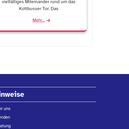
vielfältiges Miteinander rund um das
Kottbusser Tor. Das
Mehr...
inweise
r uns
enden
ratung