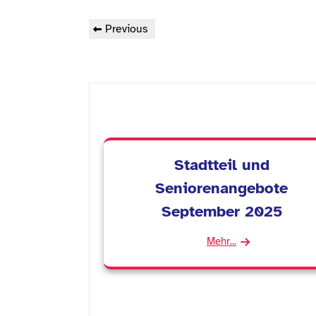
Beitragsnavigation
Previous
Previous
Post
Stadtteil und
Seniorenangebote
September 2025
Mehr...