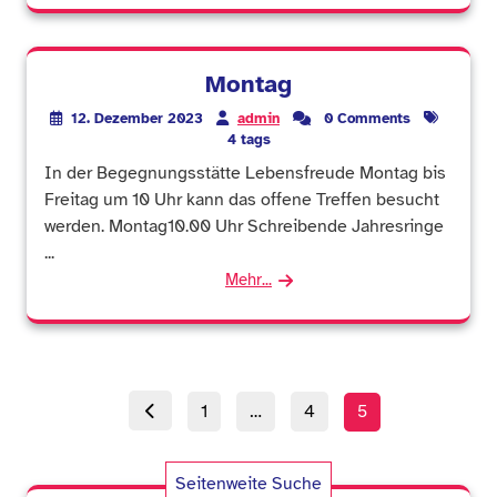
Montag
12. Dezember 2023
admin
0 Comments
4 tags
In der Begegnungsstätte Lebensfreude Montag bis
Freitag um 10 Uhr kann das offene Treffen besucht
werden. Montag10.00 Uhr Schreibende Jahresringe
...
Mehr...
Seitennummerieru
Page
Page
Page
1
…
4
5
der
Beiträge
Seitenweite Suche