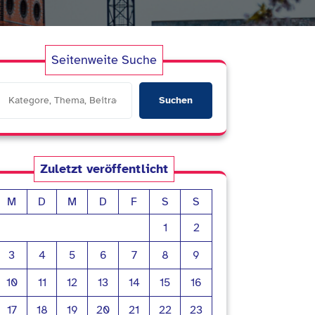
Seitenweite Suche
Suchen
Zuletzt veröffentlicht
M
D
M
D
F
S
S
1
2
3
4
5
6
7
8
9
10
11
12
13
14
15
16
17
18
19
20
21
22
23