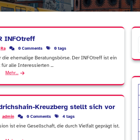
 INFOtreff
Ra
0 Comments
0 tags
ür die ehemalige Beratungsbörse. Der INFOtreff ist ein
r alle Interessierten ...
Mehr...
drichshain-Kreuzberg stellt sich vor
admin
0 Comments
4 tags
on ist eine Gesellschaft, die durch Vielfalt geprägt ist.