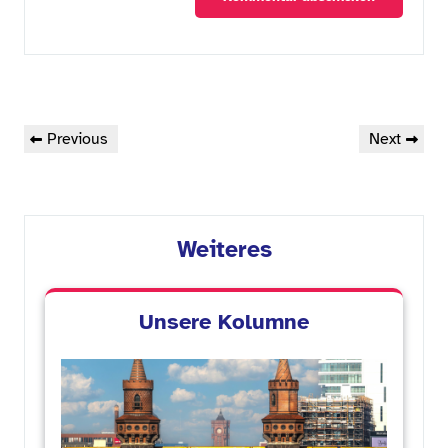
Beitragsnavigation
Previous
Next
Previous
Next
Post
Post
Weiteres
Unsere Kolumne