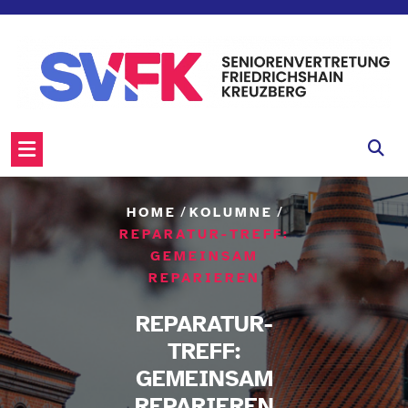
Skip
to
content
/
/
HOME
KOLUMNE
REPARATUR-TREFF:
GEMEINSAM
REPARIEREN
REPARATUR-
TREFF:
GEMEINSAM
REPARIEREN