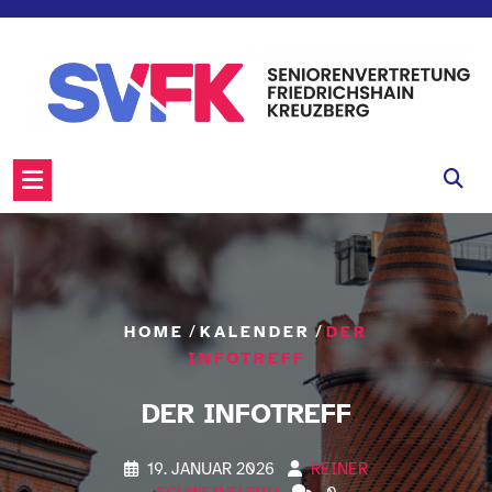
Skip
to
content
/
/
HOME
KALENDER
DER
INFOTREFF
DER INFOTREFF
19. JANUAR 2026
REINER