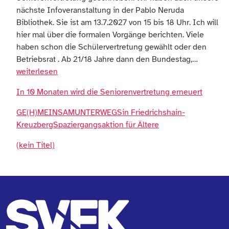
nächste Infoveranstaltung in der Pablo Neruda
Bibliothek. Sie ist am 13.7.2027 von 15 bis 18 Uhr. Ich will
hier mal über die formalen Vorgänge berichten. Viele
haben schon die Schülervertretung gewählt oder den
Zur
Betriebsrat . Ab 21/18 Jahre dann den Bundestag,…
Wahl
weiterlesen
der
In 10 Monaten wird die Seniorenvertretung erneuert
neuen
Seniore
GE(H)MEINSAMUNTERWEGSin Friedrichshain-
KreuzbergSpaziergangsaktion für Ältere
(kein Titel)