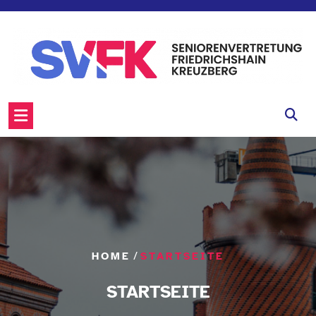
Skip
to
content
/
HOME
STARTSEITE
STARTSEITE